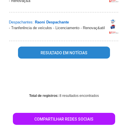
- Renovaç&a
Despachantes:
Raoni Despachante
- Tranferência de veículos - Licenciamento - Renovaç&atil
RESULTADO EM NOTÍCIAS
Warning
: mysql_fetch_array() expects parameter 1 to be
resource, array given in
/home/portalguiapraiagrande/www/conteudo_resultado_busca
on line
344
Total de registros:
8 resultados encontrados
COMPARTILHAR REDES SOCIAIS