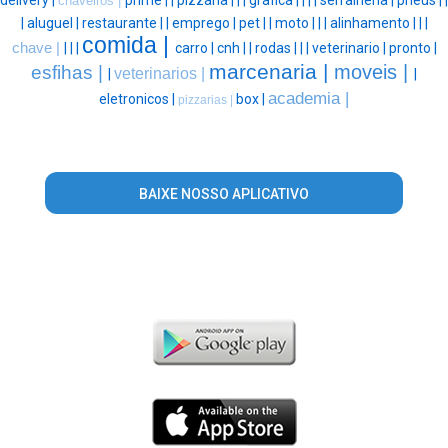
chaveiros |
|
aluguel |
restaurante |
|
emprego |
pet |
|
moto |
|
|
alinhamento |
|
|
comida |
chave |
|
|
|
carro |
cnh |
|
rodas |
|
|
veterinario |
pronto |
marcenaria |
moveis |
esfihas |
veterinarios |
|
|
academia |
eletronicos |
box |
pizzarias |
BAIXE NOSSO APLICATIVO