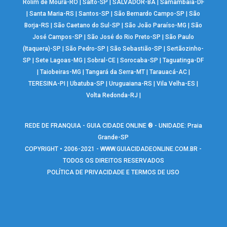
Rolim de Moura-RO
|
Salto-SP
|
SALVADOR-BA
|
Samambaia-DF
|
Santa Maria-RS
|
Santos-SP
|
São Bernardo Campo-SP
|
São
Borja-RS
|
São Caetano do Sul-SP
|
São João Paraíso-MG
|
São
José Campos-SP
|
São José do Rio Preto-SP
|
São Paulo
(Itaquera)-SP
|
São Pedro-SP
|
São Sebastião-SP
|
Sertãozinho-
SP
|
Sete Lagoas-MG
|
Sobral-CE
|
Sorocaba-SP
|
Taguatinga-DF
|
Taiobeiras-MG
|
Tangará da Serra-MT
|
Tarauacá-AC
|
TERESINA-PI
|
Ubatuba-SP
|
Uruguaiana-RS
|
Vila Velha-ES
|
Volta Redonda-RJ
|
REDE DE FRANQUIA - GUIA CIDADE ONLINE ® - UNIDADE: Praia
Grande-SP
COPYRIGHT • 2006-2021 -
WWW.GUIACIDADEONLINE.COM.BR
-
TODOS OS DIREITOS RESERVADOS
POLÍTICA DE PRIVACIDADE E TERMOS DE USO