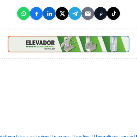
delivery |
prime |
|
pizzaria |
|
|
grafica |
|
|
|
serralheria |
pneus |
|