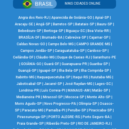
MAIS CIDADES ONLINE
Angra dos Reis-RJ
|
Aparecida de Goiânia-GO
|
Apiaí-SP
|
Aracaju-SE
|
Arujá-SP
|
Barretos-SP
|
Batatais-SP
|
Bauru-SP
|
Bebedouro-SP
|
Bertioga-SP
|
Biguaçu-SC
|
Boa Vista-RR
|
BRASÍLIA-DF
|
Brumado-BA
|
Cabreúva-SP
|
Cajamar-SP
|
Caldas Novas-GO
|
Campo Belo-MG
|
CAMPO GRANDE-MS
|
Campos Jordão-SP
|
Caraguatatuba-SP
|
Cardoso-SP
|
Ceilândia-DF
|
Cláudio-MG
|
Duque de Caxias-RJ
|
Garanhuns-PE
|
GOIÂNIA-GO
|
Guará-DF
|
Guarapuava-PR
|
Guariba-SP
|
Guarujá-SP
|
Iguapé-SP
|
Ilha Bela-SP
|
Ilha Comprida-SP
|
Itabirito-MG
|
Itaquaquecetuba-SP
|
Itaqui-RS
|
Ituiutaba-MG
|
Jaboticabal-SP
|
Jacareí-SP
|
José Raydan-MG
|
Lages-SC
|
Londrina-PR
|
Luís Correia-PI
|
MANAUS-AM
|
Matão-SP
|
Medianeira-PR
|
Mirassol-SP
|
Mococa-SP
|
Monte Alto-SP
|
Morro Agudo-SP
|
Novo Progresso-PA
|
Olímpia-SP
|
Osasco-
SP
|
Paracatu-MG
|
Parnaíba-PI
|
Peruíbe-SP
|
Piracicaba-SP
|
Pirassununga-SP
|
PORTO ALEGRE-RS
|
Porto Seguro-BA
|
Praia Grande-SP
|
Ribeirão Preto-SP
|
RIO DE JANEIRO-RJ
|