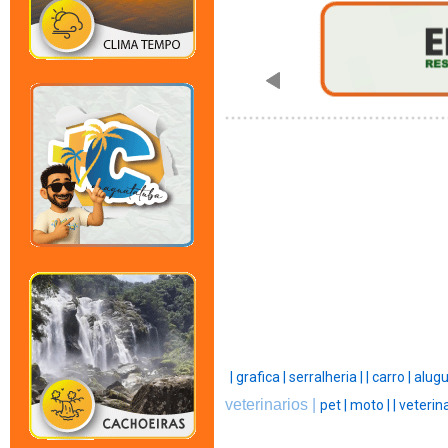
|
grafica |
serralheria |
|
carro |
alugu
veterinarios |
pet |
moto |
|
veterina