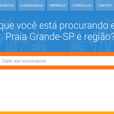
EVENTOS
CLASSIFICADOS
EMPREGOS
CURRÍCULOS
CONTATO
que você está procurando
Praia Grande-SP e região