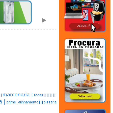
marcenaria |
|
|
rodas |
|
|
|
|
|
|
|
a |
prime |
alinhamento |
|
|
pizzaria