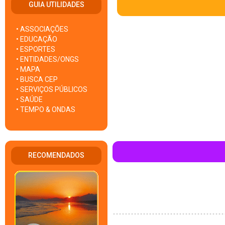
GUIA UTILIDADES
• ASSOCIAÇÕES
• EDUCAÇÃO
• ESPORTES
• ENTIDADES/ONGS
• MAPA
• BUSCA CEP
• SERVIÇOS PÚBLICOS
• SAÚDE
• TEMPO & ONDAS
RECOMENDADOS