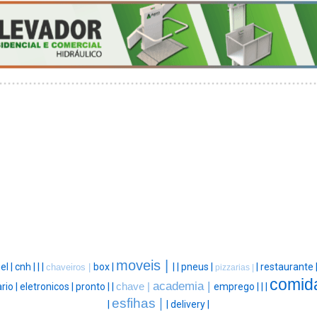
moveis |
el |
cnh |
|
|
box |
|
|
pneus |
|
restaurante 
chaveiros |
pizzarias |
comid
academia |
rio |
eletronicos |
pronto |
|
chave |
emprego |
|
|
esfihas |
|
|
delivery |